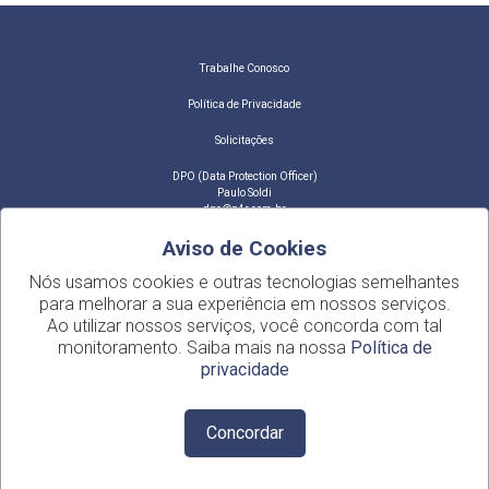
Trabalhe Conosco
Política de Privacidade
Solicitações
DPO (Data Protection Officer)
Paulo Soldi
dpo@g4r.com.br
Aviso de Cookies
MARCAS
Nós usamos cookies e outras tecnologias semelhantes
Carhoo - Seminovos
Audi Center - Audi
para melhorar a sua experiência em nossos serviços.
Alemanha Veículos - VW
Japan Motos - Honda
Ao utilizar nossos serviços, você concorda com tal
Canadá Veículos - GM
CRP - Centro de Reparação e Pintura
monitoramento. Saiba mais na nossa
Política de
privacidade
Via Paris Automóveis - Renault
G4 Estética Automotiva
Japan Veículos - Nissan
Concordar